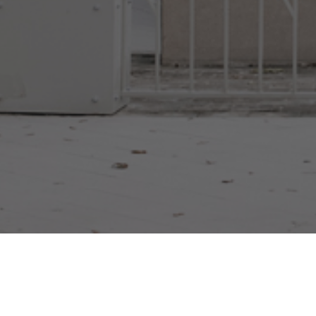
Задача: Создать комфортную среду для жителей. С
привлекательным для туристов.