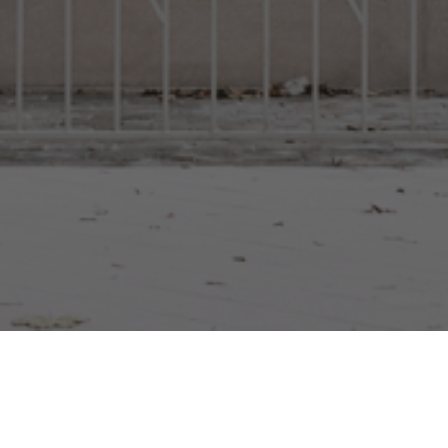
делать центр города более
Место